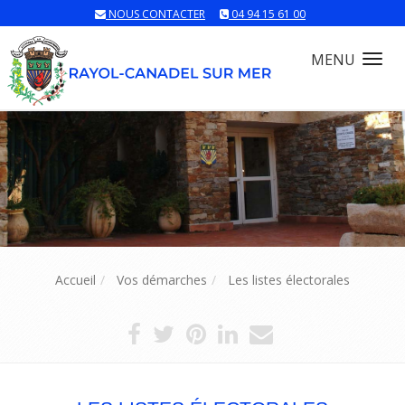
NOUS CONTACTER
04 94 15 61 00
MENU
Tog
nav
Accueil
Vos démarches
Les listes électorales