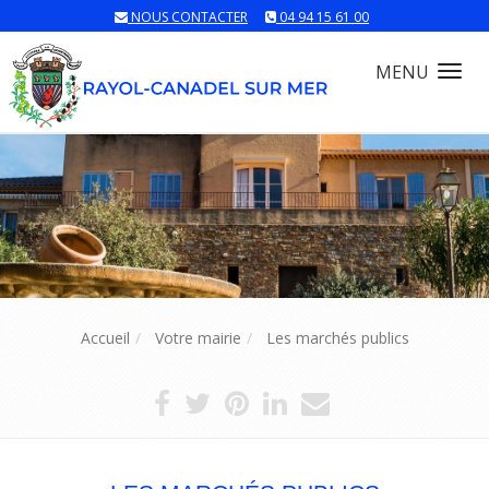
NOUS CONTACTER
04 94 15 61 00
MENU
Tog
nav
Accueil
Votre mairie
Les marchés publics