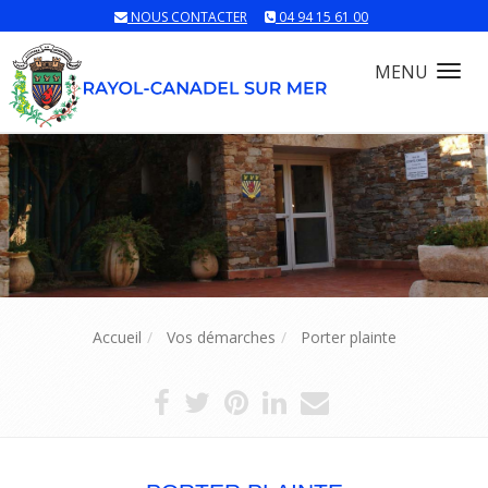
NOUS CONTACTER
04 94 15 61 00
MENU
Tog
nav
Accueil
Vos démarches
Porter plainte