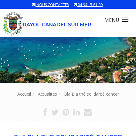
NOUS CONTACTER
04 94 15 61 00
MENU
Tog
nav
Accueil
Actualites
Bla Bla thé solidarité cancer