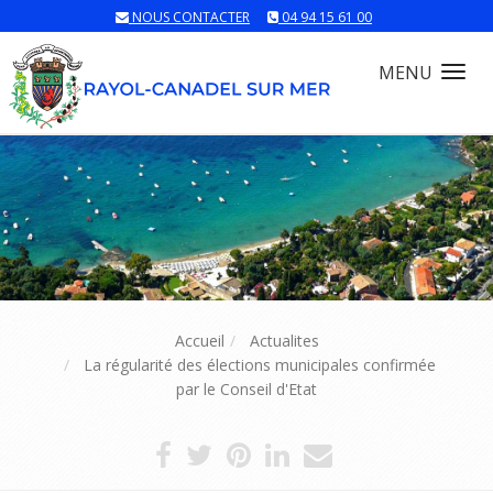
NOUS CONTACTER
04 94 15 61 00
MENU
Tog
nav
Accueil
Actualites
La régularité des élections municipales confirmée
par le Conseil d'Etat