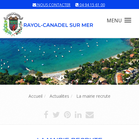
NOUS CONTACTER
04 94 15 61 00
MENU
Tog
nav
Accueil
Actualites
La mairie recrute