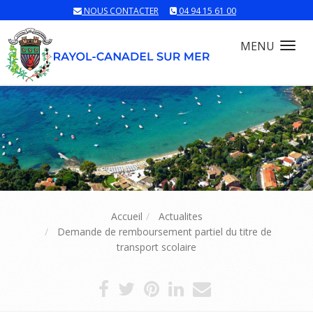
NOUS CONTACTER
04 94 15 61 00
MENU
Tog
nav
Accueil
Actualites
Demande de remboursement partiel du titre de
transport scolaire