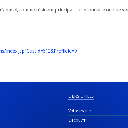
-Canadel, comme résident principal ou secondaire ou que vous
ns/index.jsp?CustId=612&ProfileId=9
LIENS UTILES
Votre mairie
Découvrir