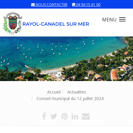
NOUS CONTACTER
04 94 15 61 00
MENU
Tog
nav
Accueil
Actualites
Conseil municipal du 12 juillet 2024