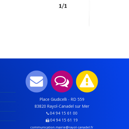
Place Giudicelli - RD 559
83820
Rayol-Canadel sur Mer
04 94 15 61 00
04 94 15 61 19
communication.mairie@rayol-canadel.fr