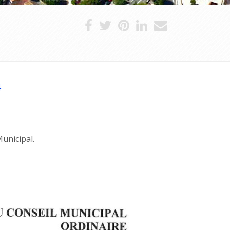
4
unicipal.