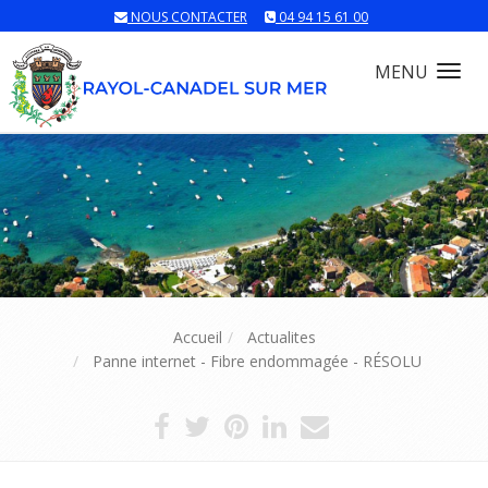
NOUS CONTACTER
04 94 15 61 00
MENU
Tog
nav
Accueil
Actualites
Panne internet - Fibre endommagée - RÉSOLU