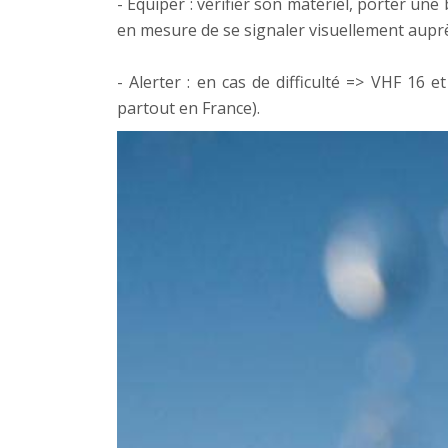
- Équiper : vérifier son matériel, porter u
en mesure de se signaler visuellement aupr
- Alerter : en cas de difficulté => VHF 16
partout en France).