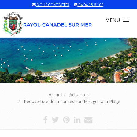
NOUS CONTACTER
04 94 15 61 00
MENU
Tog
nav
Accueil
Actualites
Réouverture de la concession Mirages à la Plage