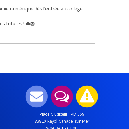
nomie numérique dès l’entrée au collège.
es futures ! 💼📚
Place Giudicelli - RD 559
83820
Rayol-Canadel sur Mer
04 94 15 61 00