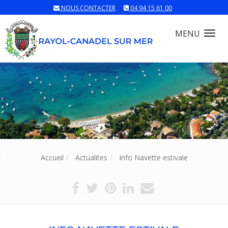
NOUS CONTACTER
04 94 15 61 00
MENU
Tog
nav
Accueil
Actualites
Info Navette estivale