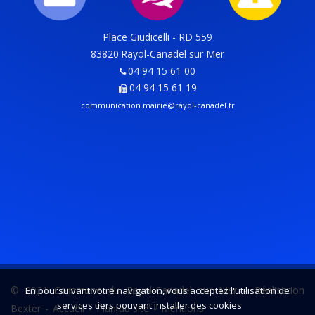
Place Giudicelli - RD 559
83820
Rayol-Canadel sur Mer
04 94 15 61 00
04 94 15 61 19
communication.mairie@rayol-canadel.fr
© 2021 Commune du Rayol-Canadel sur Mer -
Réalisation
En poursuivant votre navigation, vous acceptez l'utilisation de
services tiers pouvant installer des cookies
Bexter
-
Accueil
-
Plan du site
-
Mentions