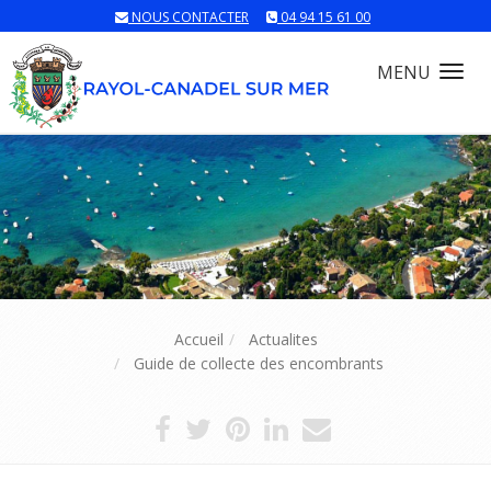
NOUS CONTACTER
04 94 15 61 00
MENU
Tog
nav
Accueil
Actualites
Guide de collecte des encombrants