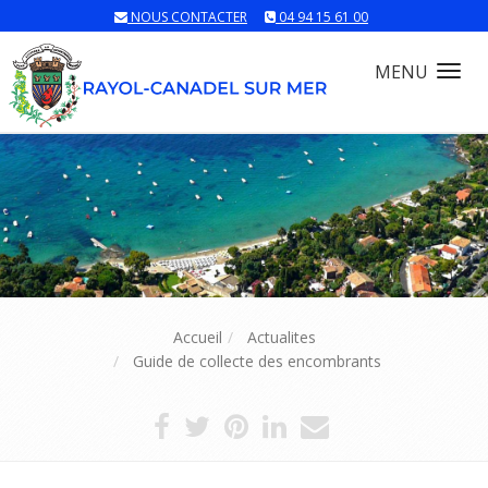
NOUS CONTACTER
04 94 15 61 00
MENU
Tog
nav
Accueil
Actualites
Guide de collecte des encombrants