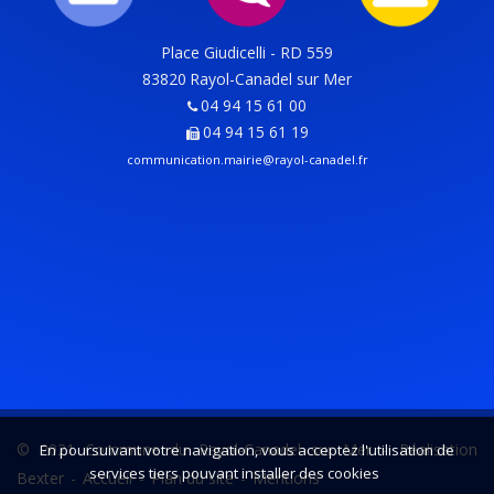
Place Giudicelli - RD 559
83820
Rayol-Canadel sur Mer
04 94 15 61 00
04 94 15 61 19
communication.mairie@rayol-canadel.fr
© 2021 Commune du Rayol-Canadel sur Mer -
Réalisation
En poursuivant votre navigation, vous acceptez l'utilisation de
services tiers pouvant installer des cookies
Bexter
-
Accueil
-
Plan du site
-
Mentions