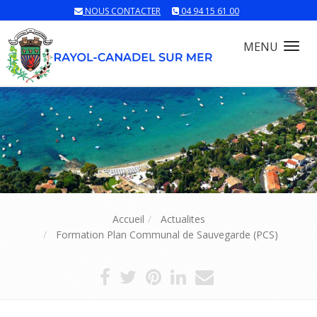
NOUS CONTACTER
04 94 15 61 00
MENU
Tog
nav
Accueil
Actualites
Formation Plan Communal de Sauvegarde (PCS)