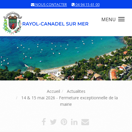
NOUS CONTACTER
04 94 15 61 00
MENU
Tog
nav
Accueil
Actualites
14 & 15 mai 2026 - Fermeture exceptionnelle de la
mairie