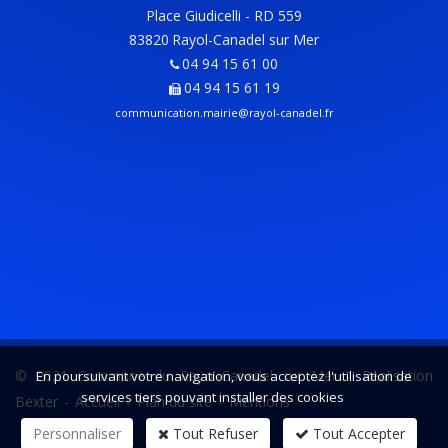
Place Giudicelli - RD 559
83820
Rayol-Canadel sur Mer
04 94 15 61 00
04 94 15 61 19
communication.mairie@rayol-canadel.fr
© 2021 Commune du Rayol-Canadel sur Mer -
Réalisation
En poursuivant votre navigation, vous acceptez l'utilisation de
services tiers pouvant installer des cookies
Bexter
-
Accueil
-
Plan du site
-
Mentions
Personnaliser
Tout Refuser
Tout Accepter