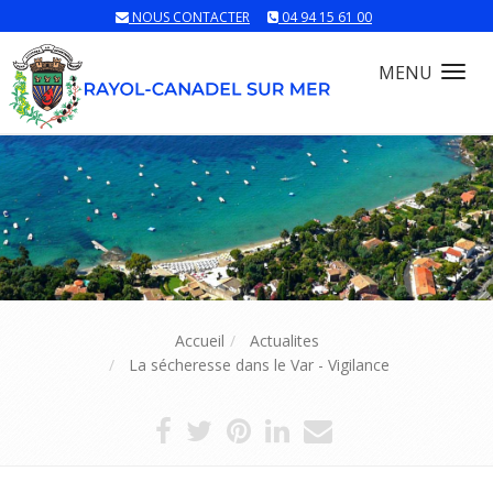
NOUS CONTACTER
04 94 15 61 00
MENU
Tog
nav
Accueil
Actualites
La sécheresse dans le Var - Vigilance