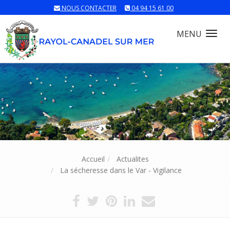
NOUS CONTACTER
04 94 15 61 00
MENU
Tog
nav
Accueil
Actualites
La sécheresse dans le Var - Vigilance