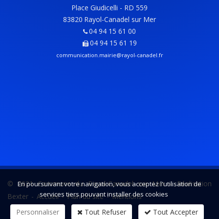
Place Giudicelli - RD 559
83820
Rayol-Canadel sur Mer
04 94 15 61 00
04 94 15 61 19
communication.mairie@rayol-canadel.fr
© 2021 Commune du Rayol-Canadel sur Mer -
Réalisation
En poursuivant votre navigation, vous acceptez l'utilisation de
services tiers pouvant installer des cookies
Bexter
-
Accueil
-
Plan du site
-
Mentions
Personnaliser
Tout Refuser
Tout Accepter