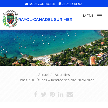
NOUS CONTACTER
04 94 15 61 00
MENU
Tog
nav
Accueil
Actualites
Pass ZOU Études – Rentrée scolaire 2026/2027