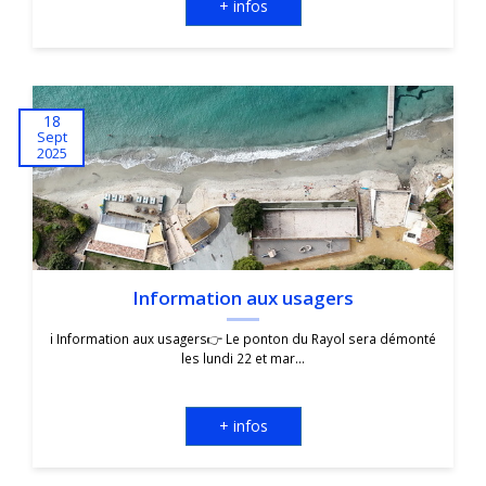
+ infos
18
Sept
2025
Information aux usagers
ℹ️ Information aux usagers👉 Le ponton du Rayol sera démonté
les lundi 22 et mar...
+ infos