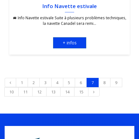
Info Navette estivale
🚐 Info Navette estivale Suite à plusieurs problèmes techniques,
la navette Canadel sera remi...
+ infos
1
2
3
4
5
6
7
8
9
10
11
12
13
14
15