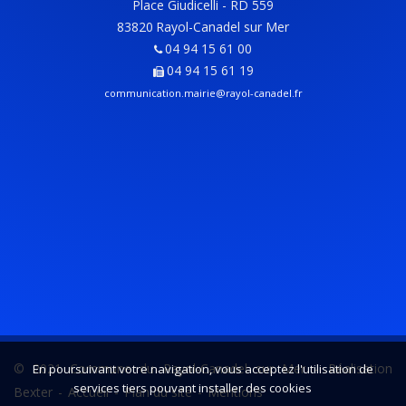
Place Giudicelli - RD 559
83820
Rayol-Canadel sur Mer
04 94 15 61 00
04 94 15 61 19
communication.mairie@rayol-canadel.fr
© 2021 Commune du Rayol-Canadel sur Mer -
Réalisation
En poursuivant votre navigation, vous acceptez l'utilisation de
services tiers pouvant installer des cookies
Bexter
-
Accueil
-
Plan du site
-
Mentions